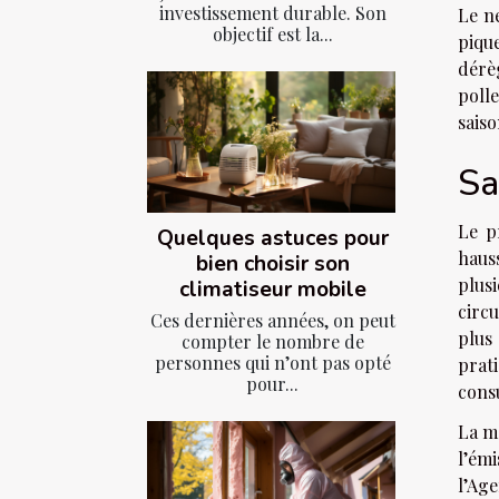
investissement durable. Son
Le ne
objectif est la...
piqu
dérèg
polle
sais
Sa
Le p
Quelques astuces pour
haus
bien choisir son
plus
climatiseur mobile
circu
Ces dernières années, on peut
plus
compter le nombre de
personnes qui n’ont pas opté
prati
pour...
consu
La mé
l’ém
l’Ag