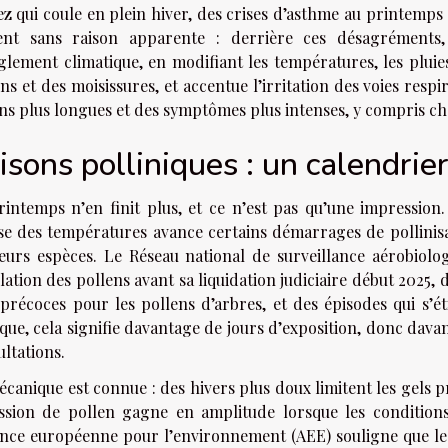
z qui coule en plein hiver, des crises d’asthme au printemps q
ent sans raison apparente : derrière ces désagréments,
lement climatique, en modifiant les températures, les pluies 
ns et des moisissures, et accentue l’irritation des voies resp
ons plus longues et des symptômes plus intenses, y compris c
isons polliniques : un calendrie
rintemps n’en finit plus, et ce n’est pas qu’une impression
se des températures avance certains démarrages de pollinisa
ieurs espèces. Le Réseau national de surveillance aérobiol
lation des pollens avant sa liquidation judiciaire début 2025, 
 précoces pour les pollens d’arbres, et des épisodes qui s’
que, cela signifie davantage de jours d’exposition, donc dav
ltations.
canique est connue : des hivers plus doux limitent les gels p
ission de pollen gagne en amplitude lorsque les conditions
ence européenne pour l’environnement (AEE) souligne que le