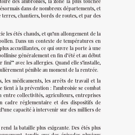
atoire des ambroisies, la zone la plus touchée
t désormais dans de nombreux départements, et
e terres, chantiers, bords de routes, et par des
ie les étés chauds, et qu’un allongement de la
pollen. Dans un contexte de températures en
us accueillantes, ce qui ouvre la porte à une
pollinise généralement en fin d’été et au début
ini” avec les allergies. Quand elle s’installe,
ticulièrement pénible au moment de la rentrée.
s, les médicaments, les arrêts de travail et la
le tient à la prévention : l’ambroisie se combat
 entre collectivités, agriculteurs, entreprises
n cadre réglementaire et des dispositifs de
d’une capacité à intervenir sur des milliers de
rend la bataille plus exigeante. Des étés plus
loppement, tandis que des épisodes pluvieux