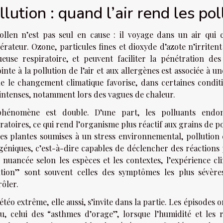
llution : quand l’air rend les po
ollen n’est pas seul en cause : il voyage dans un air qui
érateur. Ozone, particules fines et dioxyde d’azote n’irritent
euse respiratoire, et peuvent faciliter la pénétration des
inte à la pollution de l’air et aux allergènes est associée à
ue le changement climatique favorise, dans certaines condit
 intenses, notamment lors des vagues de chaleur.
hénomène est double. D’une part, les polluants endom
ratoires, ce qui rend l’organisme plus réactif aux grains de p
les plantes soumises à un stress environnemental, pollution
géniques, c’est-à-dire capables de déclencher des réactions p
 nuancée selon les espèces et les contextes, l’expérience cl
ution” sont souvent celles des symptômes les plus sévères,
ôler.
téo extrême, elle aussi, s’invite dans la partie. Les épisodes 
u, celui des “asthmes d’orage”, lorsque l’humidité et les 