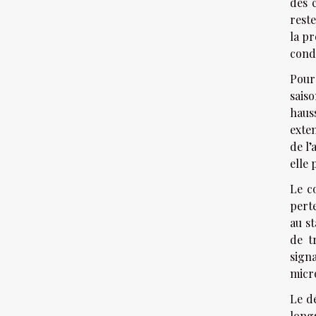
des c
rest
la pr
condi
Pourq
sais
haus
exten
de l’
elle 
Le co
perte
au st
de t
signa
micr
Le dé
long