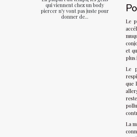
Po
qui viennent chez un body
piercer n'y vont pas juste pour
donner de...
Le p
accél
muqu
conjo
et q
plus
Le p
respi
que 
aller
reste
poll
contr
La mé
conn