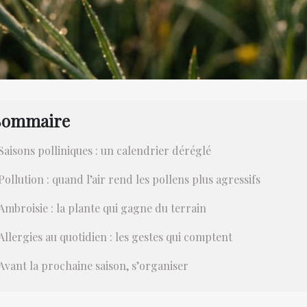
Sommaire
Saisons polliniques : un calendrier déréglé
Pollution : quand l’air rend les pollens plus agressifs
Ambroisie : la plante qui gagne du terrain
Allergies au quotidien : les gestes qui comptent
Avant la prochaine saison, s’organiser