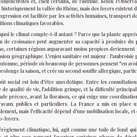
onjonctivites et, chez certains, de l’asthme. Selon l’Observ
e historiquement la vallée du Rhône, mais des foyers existen
ogression est facilitée par les activités humaines, transport d
tions climatiques favorables.
uoi le climat compte-t-il autant ? Parce que la plante appréc
on de croissance peut augmenter sa capacité à produire du 
se, certaines régions auparavant moins propices deviennent pl
sion géographique. L’enjeu sanitaire est majeur : l’ambroisie 
automne, période où beaucoup de personnes pensent “en avoir f
prolonge la saison, et crée un second souffle allergique, par
ût social est loin d’être anecdotique. Entre les consultation
 de qualité de vie, l’addition grimpe, et la difficulté principa
ade précoce, avant la floraison, ce qui exige une coordination
ravaux publics et particuliers. La France a mis en place u
lement, mais l’efficacité dépend d’une mobilisation locale, et 
o-foyers.
règlement climatique, lui, agit comme une toile de fond qui 
s et plus secs peuvent favoriser certaines phases de déve