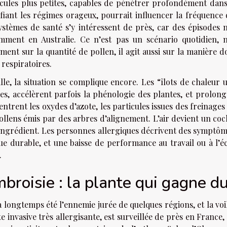
icules plus petites, capables de pénétrer profondément dan
fiant les régimes orageux, pourrait influencer la fréquence
systèmes de santé s’y intéressent de près, car des épisodes 
mment en Australie. Ce n’est pas un scénario quotidien, m
ment sur la quantité de pollen, il agit aussi sur la manière do
 respiratoires.
ille, la situation se complique encore. Les “îlots de chaleu
es, accélèrent parfois la phénologie des plantes, et prolong
ntrent les oxydes d’azote, les particules issues des freinages
ollens émis par des arbres d’alignement. L’air devient un cock
 ingrédient. Les personnes allergiques décrivent des symptôm
ue durable, et une baisse de performance au travail ou à l’é
.
broisie : la plante qui gagne du
a longtemps été l’ennemie jurée de quelques régions, et la voil
e invasive très allergisante, est surveillée de près en France