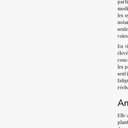
part
modi
les 
nota
seule
voies
En v
élevé
conce
les p
seul
fatig
réels
Am
Elle 
plant