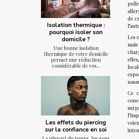
poll
aller
de c
Isolation thermique :
l’aut
pourquoi isoler son
Les e
domicile ?
mais
Une bonne isolation
charg
thermique de votre domicile
elles
permet une réduction
considérable de vos...
loca
expo
nasau
Ce c
conc
surp
l’im
Les effets du piercing
voie
sur la confiance en soi
inten
La plupart du temps, les gens