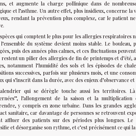
ens, et augmente la charge pollinique dans de nombreuse
gique et l’asthme. Un autre effet, plus insidieux, concerne la 
reux, rendant la prévention plus complexe, car le patient ne 
re.
spèces qui comptent le plus pour les allergies respiratoires
 l’ensemble du système devient moins stable. Le bouleau, 
ées, puis des années plus calmes, et ces fluctuations peuven
, restent un pilier des allergies de fin de printemps et d’été, 
les, notamment l’humidité des sols et les épisodes de chale
sitions successives, parfois sur plusieurs mois, et une conso
x qui s’inscrit dans la durée, avec des enjeux d’observance et 
alendrier qui se dérègle touche aussi les territoires. L
ernées”, l’allongement de la saison et la multiplication
rendre, y compris en zone urbaine. Dans les grandes agglom
pact sanitaire, car davantage de personnes se retrouvent exp
nt affluer des patients sur des périodes plus longues. Le cl
sifie et désorganise son rythme, et c’est précisément ce qui la r