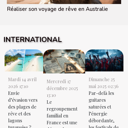
Réaliser son voyage de rêve en Australie
INTERNATIONAL
Mardi 14 avril
Dimanche 25
Mercredi 17
2026 17:10
mai 2025 02:36
décembre 2025
Envie
Par-delà les
13:10
d’évasion vers
guitares
Le
des plages de
saturées et
regroupement
rêve et des
l’énergie
familial en
lagons
débordante,
France est une
turquoise ?
les festivals de