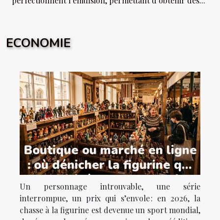
perfectionnent l’émulsion, permettant d’obtenir des...
ECONOMIE
Boutique ou marché en ligne
: où dénicher la figurine qui
manquait à votre collection
Un personnage introuvable, une série
?
interrompue, un prix qui s’envole : en 2026, la
chasse à la figurine est devenue un sport mondial,