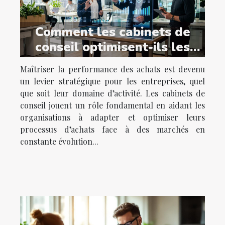
Comment les cabinets de
conseil optimisent-ils les
achats dans divers secteurs
Maîtriser la performance des achats est devenu
?
un levier stratégique pour les entreprises, quel
que soit leur domaine d’activité. Les cabinets de
conseil jouent un rôle fondamental en aidant les
organisations à adapter et optimiser leurs
processus d’achats face à des marchés en
constante évolution...