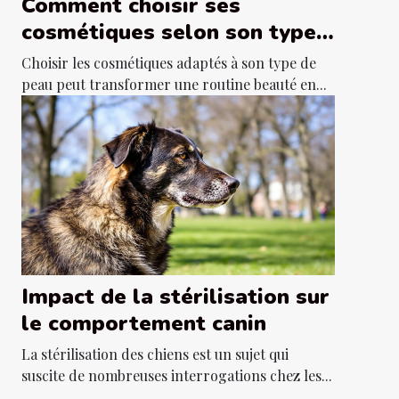
Comment choisir ses
cosmétiques selon son type
de peau ?
Choisir les cosmétiques adaptés à son type de
peau peut transformer une routine beauté en...
Impact de la stérilisation sur
le comportement canin
La stérilisation des chiens est un sujet qui
suscite de nombreuses interrogations chez les...