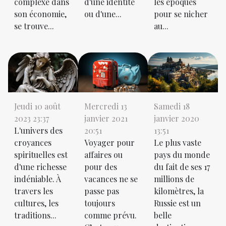
complexe dans
d'une identité
les époques
son économie,
ou d'une...
pour se nicher
se trouve...
au...
Jeudi 10 août
Mercredi 13
Samedi 18
2023 23:37
janvier 2021
janvier 2020
L'univers des
20:51
13:51
croyances
Voyager pour
Le plus vaste
spirituelles est
affaires ou
pays du monde
d'une richesse
pour des
du fait de ses 17
indéniable. À
vacances ne se
millions de
travers les
passe pas
kilomètres, la
cultures, les
toujours
Russie est un
traditions...
comme prévu.
belle