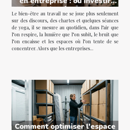
en entreprise : où investir
pour un bien-être durable ?
Le bien-être au travail ne se joue plus seulement
sur des discours, des chartes et quelques séances
de yoga, il se mesure au quotidien, dans l’air que
l’on respire, la lumière que l’on subit, le bruit que
l’on encaisse et les espaces où l’on tente de se
concentrer. Alors que les entreprises...
Comment optimiser l'espace