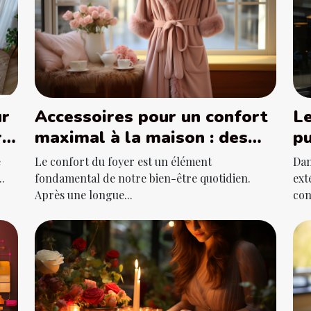
ur
Accessoires pour un confort
Le
r
maximal à la maison : des
pu
ls
peignoirs aux chaussons
po
e
Le confort du foyer est un élément
Dan
.
fondamental de notre bien-être quotidien.
ext
Après une longue...
con