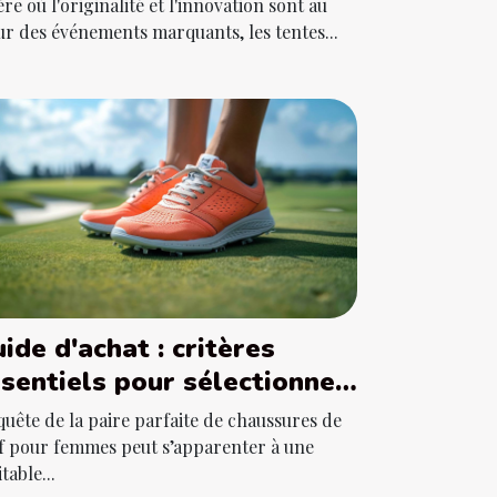
'ère où l'originalité et l'innovation sont au
r des événements marquants, les tentes...
ide d'achat : critères
sentiels pour sélectionner
s chaussures de golf
quête de la paire parfaite de chaussures de
minines
f pour femmes peut s’apparenter à une
table...