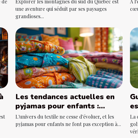
e de
Explorer les montagnes du sud du Québec est
À l
Québec ?
une aventure qui séduit par ses paysages
cœu
grandioses...
à
Les tendances actuelles en
Gu
pyjamas pour enfants :
es
confort et créativité
de
est
L'univers du textile ne cesse d'évoluer, et les
La 
fé
pyjamas pour enfants ne font pas exception à...
gol
véri