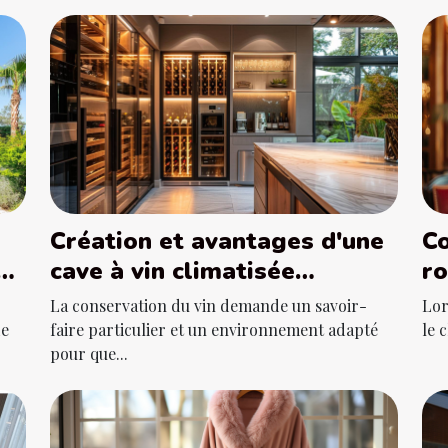
n
Création et avantages d'une
Co
cave à vin climatisée
r
intégrée en cuisine
lo
La conservation du vin demande un savoir-
Lor
de
faire particulier et un environnement adapté
le 
pour que...