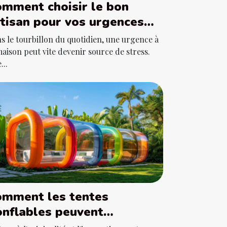
mment choisir le bon
tisan pour vos urgences
omestiques ?
s le tourbillon du quotidien, une urgence à
maison peut vite devenir source de stress.
...
omment les tentes
nflables peuvent
ynamiser vos événements