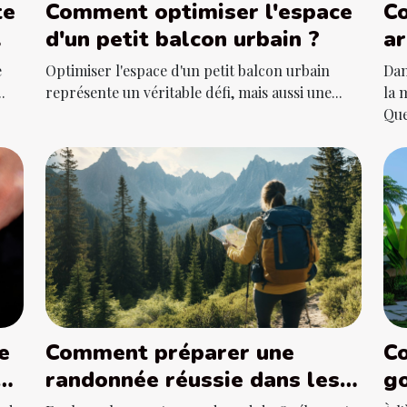
te
Comment optimiser l'espace
Co
d'un petit balcon urbain ?
ar
d
e
Optimiser l'espace d'un petit balcon urbain
Dan
.
représente un véritable défi, mais aussi une...
la 
Que
e
Comment préparer une
C
 de
randonnée réussie dans les
go
montagnes du sud du
d