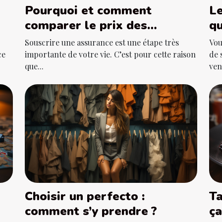
Pourquoi et comment
Le
comparer le prix des
qu
contrats d’assurance ?
Souscrire une assurance est une étape très
Vou
ce
importante de votre vie. C’est pour cette raison
de 
que...
ven
Choisir un perfecto :
Ta
comment s’y prendre ?
ça