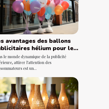
s avantages des ballons
blicitaires hélium pour les
ints de vente en extérieur.
s le monde dynamique de la publicité
érieure, attirer l'attention des
sommateurs est un...