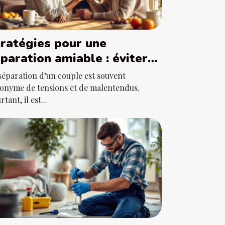
ratégies pour une
paration amiable : éviter
s conflits juridiques
séparation d’un couple est souvent
onyme de tensions et de malentendus.
tant, il est...