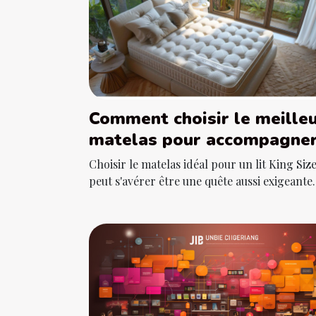
Comment choisir le meille
matelas pour accompagne
votre lit King Size : consei
Choisir le matelas idéal pour un lit King Siz
et recommandations
peut s'avérer être une quête aussi exigeante..