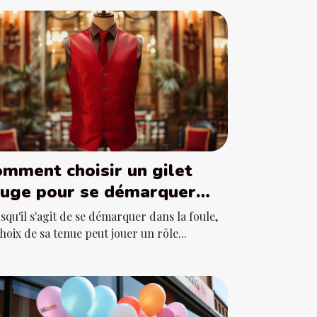
mment choisir un gilet
ouge pour se démarquer
rs d'événements spéciaux
squ'il s'agit de se démarquer dans la foule,
choix de sa tenue peut jouer un rôle...