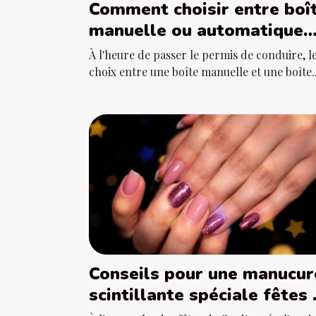
Comment choisir entre boî
manuelle ou automatique
pour son permis ?
À l'heure de passer le permis de conduire, l
choix entre une boîte manuelle et une boîte..
Conseils pour une manucur
scintillante spéciale fêtes
fin d'année