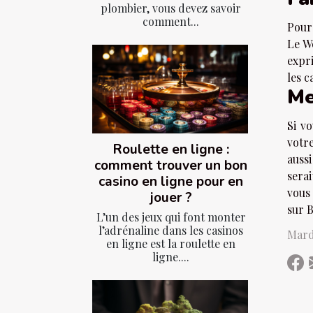
plombier, vous devez savoir
comment...
Pour
Le W
expr
les c
Me
Si v
votre
Roulette en ligne :
auss
comment trouver un bon
serai
casino en ligne pour en
vous 
jouer ?
sur 
L’un des jeux qui font monter
l’adrénaline dans les casinos
Mard
en ligne est la roulette en
ligne....