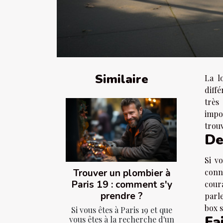
Similaire
La l
diffé
très
impo
trouv
De
Si v
Trouver un plombier à
conna
Paris 19 : comment s'y
cour
prendre ?
parle
box s
Si vous êtes à Paris 19 et que
Fa
vous êtes à la recherche d'un