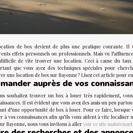
ocation de box devient de plus une pratique courante. Il
rents effets personnels ou professionnels. Mais vu l’affluence 
 difficile de vite trouver une location. Ceci à cause du taux
rtant que vous ayez des techniques spéciales pour cherc
er une location de box sur Bayonne ? Lisez cet article pour en
mander auprès de vos connaissa
ous souhaitez trouver un box à louer très rapidement, vou
issances. Il est évident que vous avez des amis un peu partout
ant d’une opportunité de box à louer. Pour ce faire, lorsque
r à vos connaissances afin qu’ils vous aident à vite localiser 
ur Bayonne, nous vous invitons à aller
voir ce site maintenant
ire des recherches et des annonce