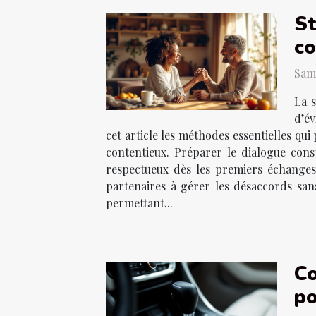
St
co
Same
La s
d’év
cet article les méthodes essentielles qui
contentieux. Préparer le dialogue const
respectueux dès les premiers échanges
partenaires à gérer les désaccords san
permettant...
Co
po