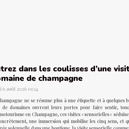
trez dans les coulisses d’une visi
omaine de champagne
i 6 août 2026 01:14
hampagne ne se résume plus à une étiquette et à quelques bu
s de domaines ouvrent leurs portes pour faire sentir, tou
œnotourisme en Champagne, ces visites « sensorielles » séduise
oncrètement, une immersion qui mobilise les cinq sens, et q
trée solennelle dans une boutique, la visite sensorielle comme