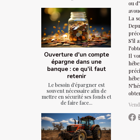
ou d’
avoue
La s
Depu
préc
S’il
l’ob
Ouverture d'un compte
Il v
épargne dans une
hébe
banque : ce qu'il faut
préci
retenir
hébe
Le besoin d'épargner est
N’hés
souvent nécessaire afin de
obten
mettre en sécurité ses fonds et
de faire face...
Vendr