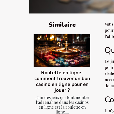
Similaire
Vous
pourr
l’obt
Qu
Le ju
pour
Roulette en ligne :
réali
comment trouver un bon
néces
casino en ligne pour en
dema
jouer ?
Co
L’un des jeux qui font monter
l’adrénaline dans les casinos
en ligne est la roulette en
Il n’
ligne....