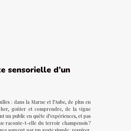
te sensorielle d’un
lles : dans la Marne et l’Aube, de plus en
cher, goûter et comprendre, de la vigne
nt un public en quête d’expériences, et pas
ue raconte-t-elle du terroir champenois ?
nce souvent par un geste simple : respirer.