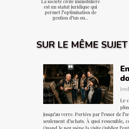
La société civile immobilière
est un statut juridique qui
permet l’optimisation de
gestion d’un ou...
SUR LE MÊME SUJET
En
d
Jeud
Le c
plu
jusqu’au verre. Portées par l’essor de l’
seulement d’achats. À quoi ressemble, c
Quand le nez mène la visite Oubliez l’en