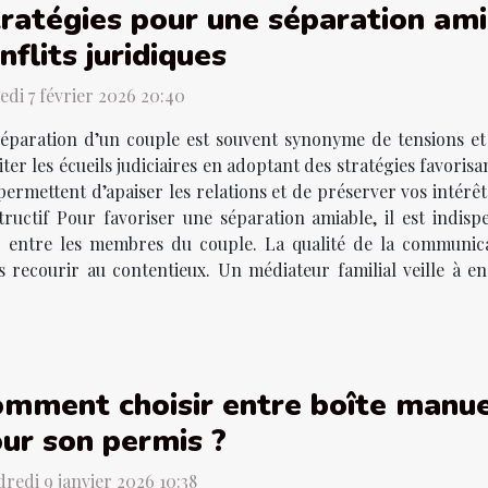
ratégies pour une séparation amia
nflits juridiques
di 7 février 2026 20:40
éparation d’un couple est souvent synonyme de tensions et 
iter les écueils judiciaires en adoptant des stratégies favori
 permettent d’apaiser les relations et de préserver vos intérêt
ructif Pour favoriser une séparation amiable, il est indisp
 entre les membres du couple. La qualité de la communica
s recourir au contentieux. Un médiateur familial veille à 
mment choisir entre boîte manu
ur son permis ?
redi 9 janvier 2026 10:38