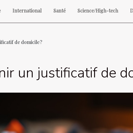
e
International
Santé
Science/High-tech
D
icatif de domicile ?
 un justificatif de do