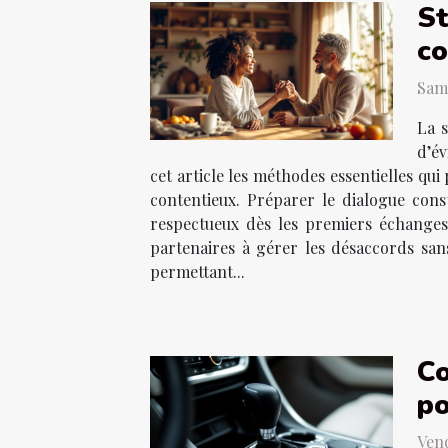
St
co
Same
La s
d’év
cet article les méthodes essentielles qui
contentieux. Préparer le dialogue const
respectueux dès les premiers échanges
partenaires à gérer les désaccords san
permettant...
Co
po
Vend