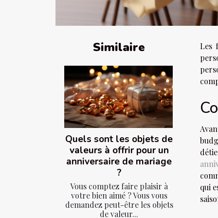
Similaire
Les 
perso
pers
comp
Co
Avan
Quels sont les objets de
budge
valeurs à offrir pour un
déti
anniversaire de mariage
anni
?
comm
Vous comptez faire plaisir à
qui e
votre bien aimé ? Vous vous
saiso
demandez peut-être les objets
de valeur...