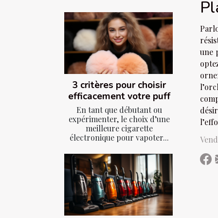
Pl
Parl
résis
une p
opte
ornem
3 critères pour choisir
l’orc
efficacement votre puff
compo
En tant que débutant ou
dési
expérimenter, le choix d’une
l’eff
meilleure cigarette
électronique pour vapoter...
Vend