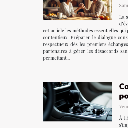
Same
La s
d’év
cet article les méthodes essentielles qui
contentieux. Préparer le dialogue const
respectueux dès les premiers échanges
partenaires à gérer les désaccords san
permettant...
Co
po
Vend
À l
s'i