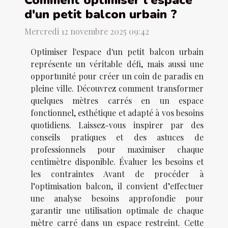
Comment optimiser l'espace
d'un petit balcon urbain ?
Mercredi 12 novembre 2025 09:42
Optimiser l'espace d'un petit balcon urbain
représente un véritable défi, mais aussi une
opportunité pour créer un coin de paradis en
pleine ville. Découvrez comment transformer
quelques mètres carrés en un espace
fonctionnel, esthétique et adapté à vos besoins
quotidiens. Laissez-vous inspirer par des
conseils pratiques et des astuces de
professionnels pour maximiser chaque
centimètre disponible. Évaluer les besoins et
les contraintes Avant de procéder à
l’optimisation balcon, il convient d’effectuer
une analyse besoins approfondie pour
garantir une utilisation optimale de chaque
mètre carré dans un espace restreint. Cette