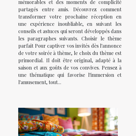
mémorables et des moments de complicité
partagés entre amis. Découvrez comment
transformer votre prochaine réception en
une expérience inoubliable, en suivant les
conseils et astuces qui seront développés dans
les paragraphes suivants. Choisir le thème
parfait Pour captiver vos invités dès l'annonce
de votre soirée à thème, le choix du thème est
primordial. Il doit être original, adapté à la
saison et aux goûts de vos convives. Pensez à
une thématique qui favorise l'immersion et
l'amusement, tout...