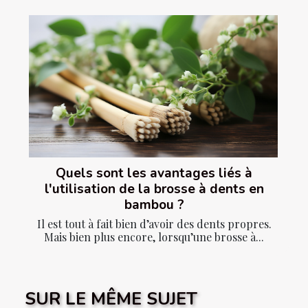
Quels sont les avantages liés à
l'utilisation de la brosse à dents en
bambou ?
Il est tout à fait bien d’avoir des dents propres.
Mais bien plus encore, lorsqu’une brosse à...
SUR LE MÊME SUJET