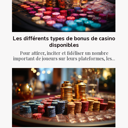
Les différents types de bonus de casino
disponibles
Pour attirer, inciter et fidéliser un nombre
important de joueurs sur leurs plateformes, les...