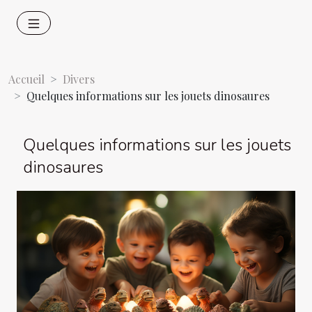
Accueil
Divers
Quelques informations sur les jouets dinosaures
Quelques informations sur les jouets
dinosaures