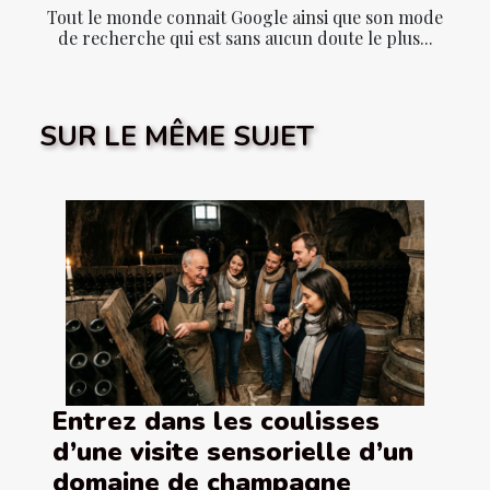
Tout le monde connait Google ainsi que son mode
de recherche qui est sans aucun doute le plus...
SUR LE MÊME SUJET
Entrez dans les coulisses
d’une visite sensorielle d’un
domaine de champagne