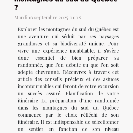
?
Mardi 16 septembre 2025 01:08
Explorer les montagnes du sud du Québec est
une aventure qui séduit par ses paysages
grandioses et sa biodiversité unique. Pour
vivre une expérience inoubliable, il s’avère
donc essentiel de bien préparer sa
randonnée, que l’on débute ou que l’on soit
adepte chevronné. Découvrez à travers cet
article des conseils précieux et des astuces
incontournables qui feront de votre excursion
un succès assuré. Planification de votre
itinéraire La préparation d’une randonnée
dans les montagnes du sud du Québec
commence par le choix réfléchi de son
itinéraire. Il est indispensable de sélectionner
un sentier en fonction de son niveau