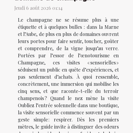
Jeudi 6 août 2026 01:14
Le champagne ne se résume plus à une
étiquette et à quelques bulles : dans la Marne
et l’Aube, de plus en plus de domaines ouvrent
leurs portes pour faire sentir, toucher, goûter
et comprendre, de la vigne jusqu’au verre.
Portées par l’essor de l’œnotourisme en
Champagne, ces visites « sensorielles »
séduisent un public en quête d’expériences, et
pas seulement d’achats. À quoi ressemble,
concrètement, une immersion qui mobilise les
cinq sens, et que raconte-t-elle du terroir
champenois ? Quand le nez mène la visite
Oubliez l’entrée solennelle dans une boutique,
la visite sensorielle commence souvent par un
geste simple : respirer. Dès les premiers
mètres, le guide invite à distinguer des odeurs