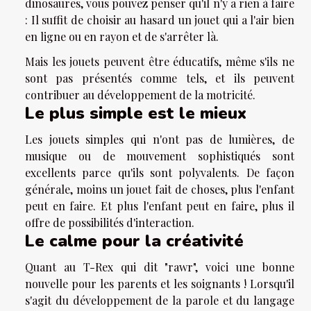
dinosaures, vous pouvez penser qu'il n'y a rien à faire
: Il suffit de choisir au hasard un jouet qui a l'air bien
en ligne ou en rayon et de s'arrêter là.
Mais les jouets peuvent être éducatifs, même s'ils ne
sont pas présentés comme tels, et ils peuvent
contribuer au développement de la motricité.
Le plus simple est le mieux
Les jouets simples qui n'ont pas de lumières, de
musique ou de mouvement sophistiqués sont
excellents parce qu'ils sont polyvalents. De façon
générale, moins un jouet fait de choses, plus l'enfant
peut en faire. Et plus l'enfant peut en faire, plus il
offre de possibilités d'interaction.
Le calme pour la créativité
Quant au T-Rex qui dit "rawr", voici une bonne
nouvelle pour les parents et les soignants ! Lorsqu'il
s'agit du développement de la parole et du langage