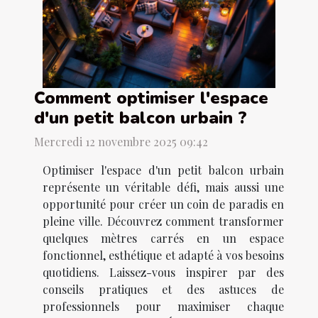
Comment optimiser l'espace
d'un petit balcon urbain ?
Mercredi 12 novembre 2025 09:42
Optimiser l'espace d'un petit balcon urbain
représente un véritable défi, mais aussi une
opportunité pour créer un coin de paradis en
pleine ville. Découvrez comment transformer
quelques mètres carrés en un espace
fonctionnel, esthétique et adapté à vos besoins
quotidiens. Laissez-vous inspirer par des
conseils pratiques et des astuces de
professionnels pour maximiser chaque