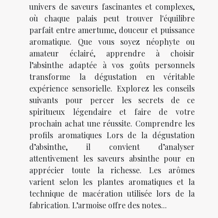
univers de saveurs fascinantes et complexes,
où chaque palais peut trouver l'équilibre
parfait entre amertume, douceur et puissance
aromatique. Que vous soyez néophyte ou
amateur éclairé, apprendre à choisir
l’absinthe adaptée à vos goûts personnels
transforme la dégustation en véritable
expérience sensorielle. Explorez les conseils
suivants pour percer les secrets de ce
spiritueux légendaire et faire de votre
prochain achat une réussite. Comprendre les
profils aromatiques Lors de la dégustation
d’absinthe, il convient d’analyser
attentivement les saveurs absinthe pour en
apprécier toute la richesse. Les arômes
varient selon les plantes aromatiques et la
technique de macération utilisée lors de la
fabrication. L’armoise offre des notes...