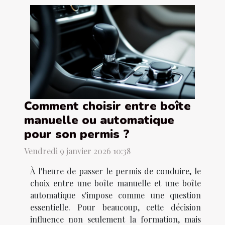
Comment choisir entre boîte
manuelle ou automatique
pour son permis ?
Vendredi 9 janvier 2026 10:38
À l'heure de passer le permis de conduire, le
choix entre une boîte manuelle et une boîte
automatique s'impose comme une question
essentielle. Pour beaucoup, cette décision
influence non seulement la formation, mais