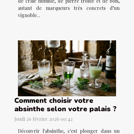
de craie humide, de pierre froide et de bois,
autant de marqueurs très concrets d’un
vignoble...
Comment choisir votre
absinthe selon votre palais ?
Jeudi 26 février 2026 00:42
Découvrir l'absinthe, c'est plonger dans un