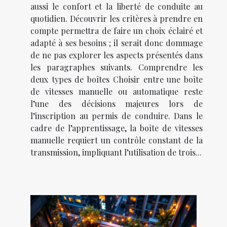
aussi le confort et la liberté de conduite au
quotidien. Découvrir les critères à prendre en
compte permettra de faire un choix éclairé et
adapté à ses besoins ; il serait donc dommage
de ne pas explorer les aspects présentés dans
les paragraphes suivants. Comprendre les
deux types de boîtes Choisir entre une boîte
de vitesses manuelle ou automatique reste
l’une des décisions majeures lors de
l’inscription au permis de conduire. Dans le
cadre de l’apprentissage, la boîte de vitesses
manuelle requiert un contrôle constant de la
transmission, impliquant l’utilisation de trois...