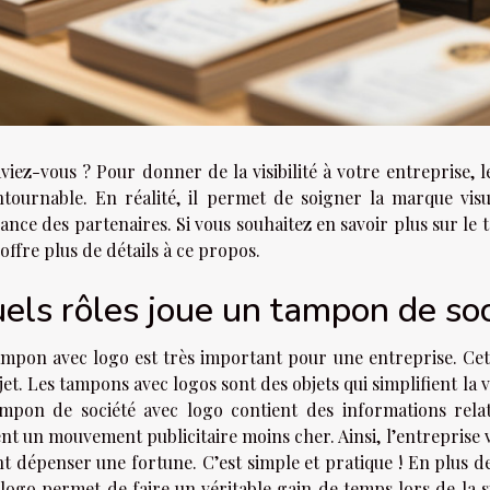
viez-vous ? Pour donner de la visibilité à votre entreprise,
ntournable. En réalité, il permet de soigner la marque vis
ance des partenaires. Si vous souhaitez en savoir plus sur le 
offre plus de détails à ce propos.
els rôles joue un tampon de soc
ampon avec logo est très important pour une entreprise. Cet
jet. Les tampons avec logos sont des objets qui simplifient la 
ampon de société avec logo contient des informations relati
ent un mouvement publicitaire moins cher. Ainsi, l’entreprise
t dépenser une fortune. C’est simple et pratique ! En plus de
 logo permet de faire un véritable gain de temps lors de la 