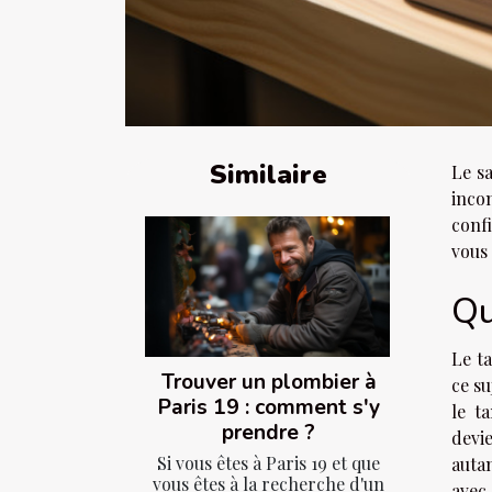
Similaire
Le sa
inco
confi
vous 
Qu
Le t
Trouver un plombier à
ce su
Paris 19 : comment s'y
le t
prendre ?
devi
Si vous êtes à Paris 19 et que
autan
vous êtes à la recherche d'un
avec