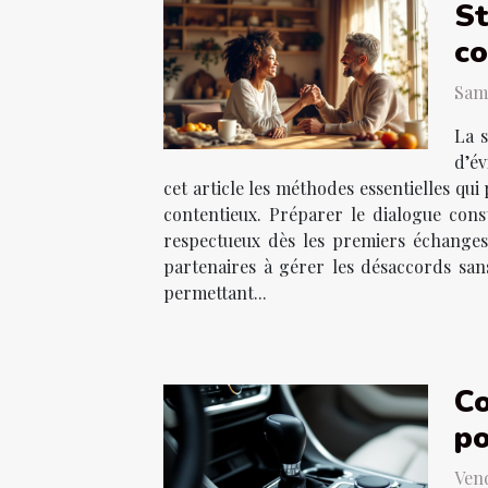
St
co
Same
La s
d’év
cet article les méthodes essentielles qui
contentieux. Préparer le dialogue const
respectueux dès les premiers échanges
partenaires à gérer les désaccords san
permettant...
Co
po
Vend