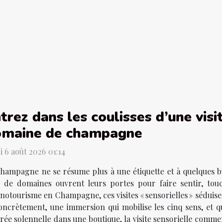
trez dans les coulisses d’une visi
omaine de champagne
i 6 août 2026 01:14
hampagne ne se résume plus à une étiquette et à quelques bu
s de domaines ouvrent leurs portes pour faire sentir, tou
œnotourisme en Champagne, ces visites « sensorielles » séduise
oncrètement, une immersion qui mobilise les cinq sens, et q
trée solennelle dans une boutique, la visite sensorielle comme