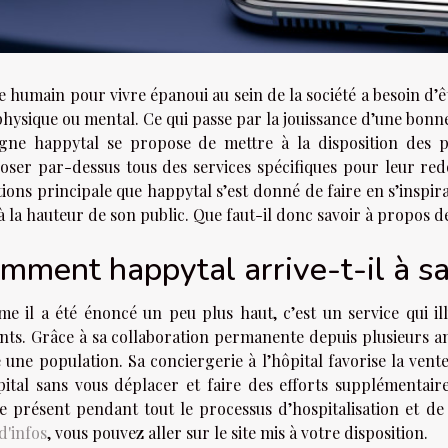
e humain pour vivre épanoui au sein de la société a besoin d’ê
physique ou mental. Ce qui passe par la jouissance d’une bonne 
igne happytal se propose de mettre à la disposition des pa
oser par-dessus tous des services spécifiques pour leur redo
ions principale que happytal s’est donné de faire en s’inspir
à la hauteur de son public. Que faut-il donc savoir à propos d
mment happytal arrive-t-il à sat
e il a été énoncé un peu plus haut, c’est un service qui i
nts. Grâce à sa collaboration permanente depuis plusieurs ann
 une population. Sa conciergerie à l’hôpital favorise la vent
pital sans vous déplacer et faire des efforts supplémentaire
re présent pendant tout le processus d’hospitalisation et d
d'infos
, vous pouvez aller sur le site mis à votre disposition.