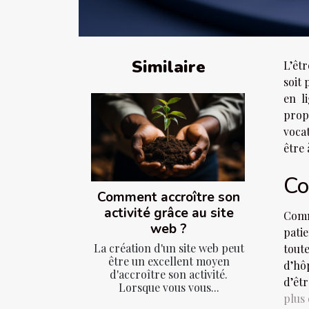
Similaire
L’êtr
soit 
en l
prop
vocat
être 
Co
Comment accroître son
activité grâce au site
Comm
web ?
patie
La création d'un site web peut
toute
être un excellent moyen
d’hô
d'accroître son activité.
d’êt
Lorsque vous vous...
plus 