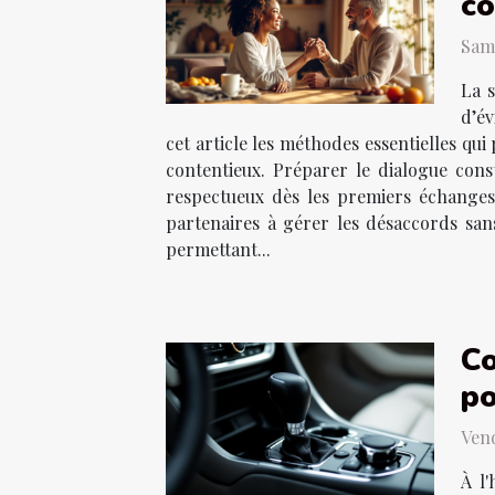
co
Same
La s
d’év
cet article les méthodes essentielles qui
contentieux. Préparer le dialogue const
respectueux dès les premiers échanges
partenaires à gérer les désaccords san
permettant...
Co
po
Vend
À l